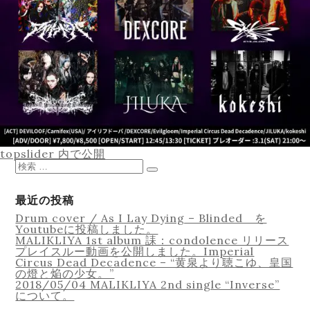
Equipment
投
topslider
内で公開
Lesson
稿
検
ナ
索
検
ビ
対
索
ゲ
象:
最近の投稿
ー
Drum cover / As I Lay Dying – Blinded を
シ
Youtubeに投稿しました。
ョ
MALIKLIYA 1st album 誄：condolence リリース
ン
プレイスルー動画を公開しました。Imperial
Online Recording
Circus Dead Decadence – “黄泉より聴こゆ、皇国
の燈と焔の少女。”
2018/05/04 MALIKLIYA 2nd single “Inverse”
について。