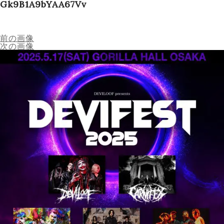
Gk9B1A9bYAA67Vv
Schedule
前の画像
次の画像
Works
Profile