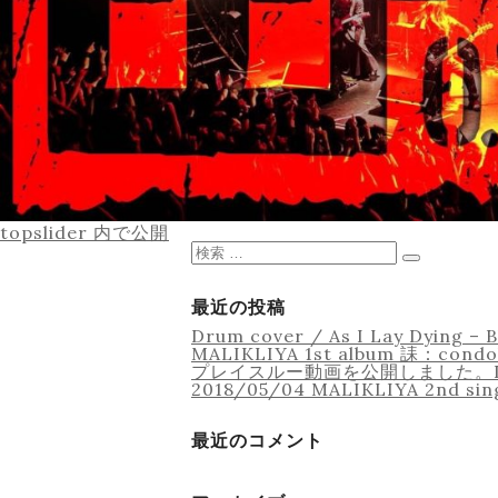
投
topslider
内で公開
稿
検
ナ
索
検
ビ
対
索
ゲ
象:
最近の投稿
ー
Drum cover / As I Lay Dyin
シ
MALIKLIYA 1st album 誄：con
ョ
プレイスルー動画を公開しました。Imper
ン
2018/05/04 MALIKLIYA 2nd si
最近のコメント