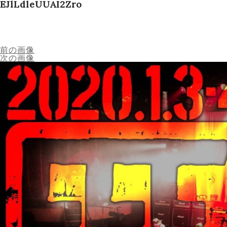
EJlLdleUUAI2Zro
Schedule
Works
前の画像
次の画像