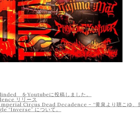
g – Blinded をYoutubeに投稿しました。
dolence リリース
ial Circus Dead Decadence – “黄泉より聴
ngle “Inverse” について。