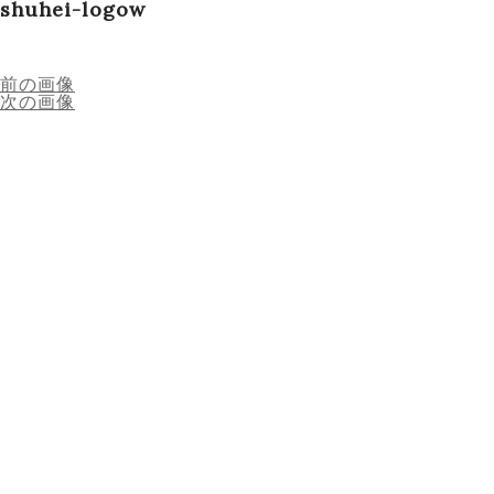
shuhei-logow
Schedule
前の画像
次の画像
Works
Profile