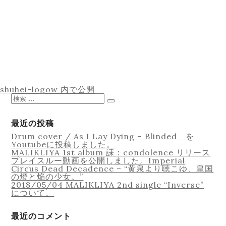
Equipment
投
shuhei-logow
内で公開
稿
検
Lesson
ナ
索
検
ビ
対
索
ゲ
象:
最近の投稿
ー
Drum cover / As I Lay Dying – Blinded を
シ
Youtubeに投稿しました。
ョ
MALIKLIYA 1st album 誄：condolence リリース
ン
プレイスルー動画を公開しました。Imperial
Circus Dead Decadence – “黄泉より聴こゆ、皇国
の燈と焔の少女。”
Online Recording
2018/05/04 MALIKLIYA 2nd single “Inverse”
について。
最近のコメント