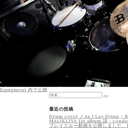
投
Equipment
内で公開
稿
検
ナ
索
検
ビ
対
索
ゲ
象:
最近の投稿
ー
Drum cover / As I Lay Dyin
シ
MALIKLIYA 1st album 誄：con
ョ
プレイスルー動画を公開しました。Imper
ン