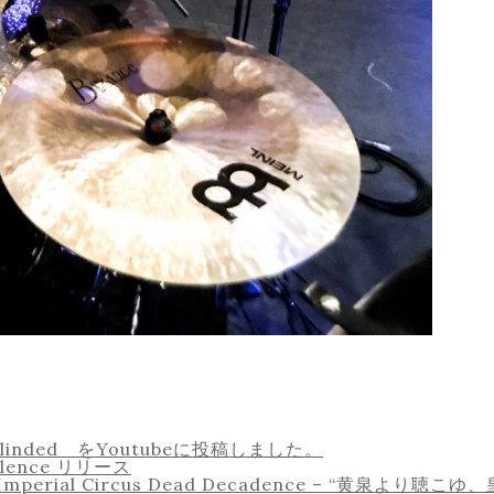
g – Blinded をYoutubeに投稿しました。
dolence リリース
ial Circus Dead Decadence – “黄泉より聴