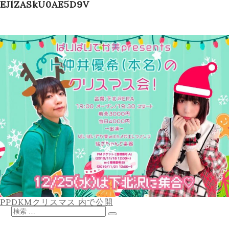
EJlZASkU0AE5D9V
Schedule
Works
Profile
投
PPDKMクリスマス
内で公開
稿
検
ナ
索
検
Equipment
ビ
対
索