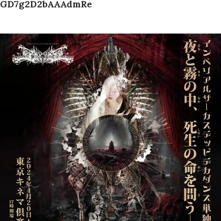
GD7g2D2bAAAdmRe
Schedule
Works
Profile