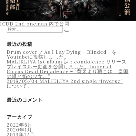
Equipment
投
ICDD 2nd oneman
内で公開
稿
検
ナ
索
検
ビ
対
索
ゲ
象:
最近の投稿
ー
Lesson
Drum cover / As I Lay Dying – Blinded を
シ
Youtubeに投稿しました。
ョ
MALIKLIYA 1st album 誄：condolence リリース
ン
プレイスルー動画を公開しました。Imperial
Circus Dead Decadence – “黄泉より聴こゆ、皇国
の燈と焔の少女。”
2018/05/04 MALIKLIYA 2nd single “Inverse”
について。
Online Recording
最近のコメント
アーカイブ
2022年8月
2020年1月
2019年12月