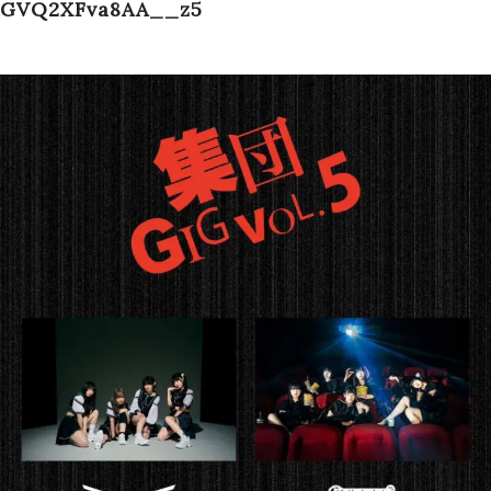
GVQ2XFva8AA__z5
Schedule
Works
Profile