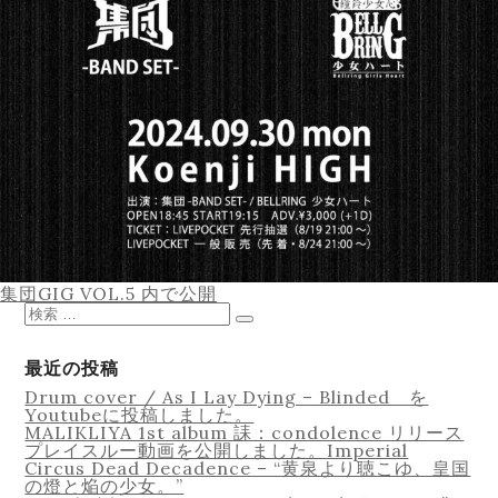
Equipment
Lesson
投
集団GIG VOL.5
内で公開
稿
検
ナ
索
検
ビ
対
索
ゲ
象:
最近の投稿
ー
Drum cover / As I Lay Dying – Blinded を
シ
Youtubeに投稿しました。
ョ
MALIKLIYA 1st album 誄：condolence リリース
ン
Online Recording
プレイスルー動画を公開しました。Imperial
Circus Dead Decadence – “黄泉より聴こゆ、皇国
の燈と焔の少女。”