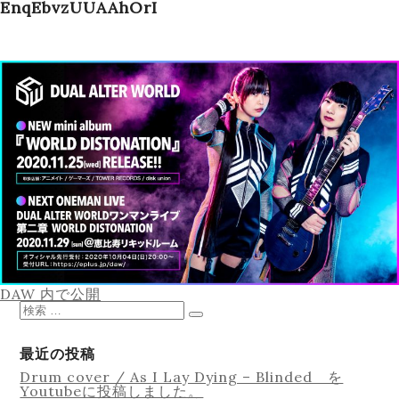
EnqEbvzUUAAhOrI
Schedule
Works
Profile
投
DAW
内で公開
稿
検
ナ
索
検
ビ
対
索
ゲ
象:
最近の投稿
ー
Equipment
Drum cover / As I Lay Dying – Blinded を
シ
Youtubeに投稿しました。
ョ