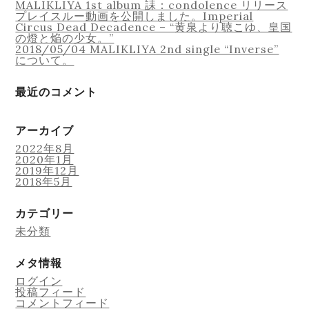
MALIKLIYA 1st album 誄：condolence リリース
ン
プレイスルー動画を公開しました。Imperial
Circus Dead Decadence – “黄泉より聴こゆ、皇国
の燈と焔の少女。”
2018/05/04 MALIKLIYA 2nd single “Inverse”
Lesson
について。
最近のコメント
アーカイブ
Online Recording
2022年8月
2020年1月
2019年12月
2018年5月
カテゴリー
未分類
メタ情報
ログイン
投稿フィード
コメントフィード