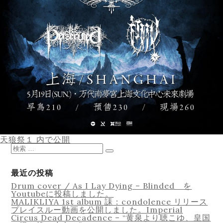
Equipment
Lesson
投
天狼祭１
内で公開
稿
検
ナ
索
検
ビ
対
索
ゲ
象:
最近の投稿
ー
Drum cover / As I Lay Dying – Blinded を
シ
Youtubeに投稿しました。
ョ
MALIKLIYA 1st album 誄：condolence リリース
ン
Online Recording
プレイスルー動画を公開しました。Imperial
Circus Dead Decadence – “黄泉より聴こゆ、皇国