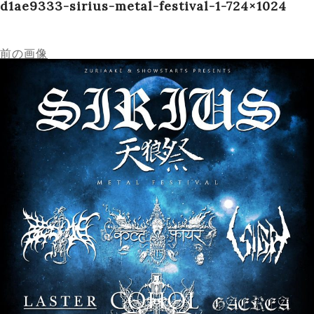
d1ae9333-sirius-metal-festival-1-724×1024
Schedule
前の画像
Works
Profile