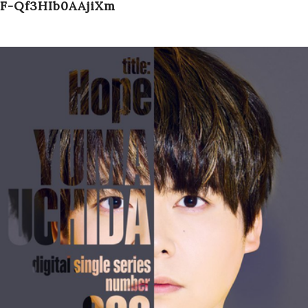
F-Qf3HIb0AAjiXm
Schedule
Works
Profile