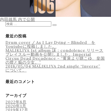
Equipment
投
内田雄馬
内で公開
稿
検
ナ
索
検
ビ
対
索
ゲ
象:
最近の投稿
ー
Lesson
Drum cover / As I Lay Dying – Blinded を
シ
Youtubeに投稿しました。
ョ
MALIKLIYA 1st album 誄：condolence リリース
ン
プレイスルー動画を公開しました。Imperial
Circus Dead Decadence – “黄泉より聴こゆ、皇国
の燈と焔の少女。”
2018/05/04 MALIKLIYA 2nd single “Inverse”
について。
Online Recording
最近のコメント
アーカイブ
2022年8月
2020年1月
2019年12月