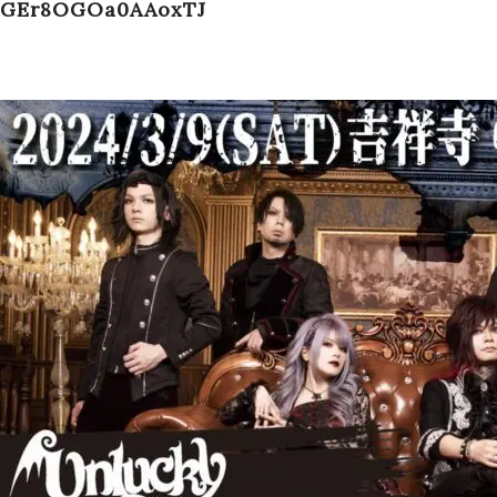
GEr8OGOa0AAoxTJ
Schedule
Works