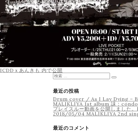
投
ICDDｘあんきも
内で公開
稿
検
ナ
索
検
ビ
対
索
ゲ
象:
最近の投稿
ー
Drum cover / As I Lay Dyin
シ
MALIKLIYA 1st album 誄：con
ョ
プレイスルー動画を公開しました。Imper
ン
2018/05/04 MALIKLIYA 2nd si
最近のコメント