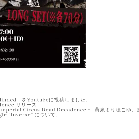
g – Blinded をYoutubeに投稿しました。
dolence リリース
ial Circus Dead Decadence – “黄泉より聴
ngle “Inverse” について。