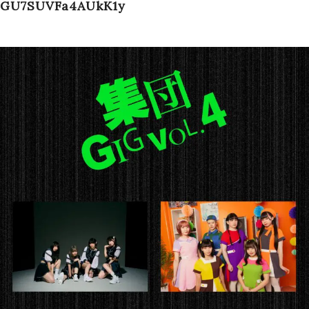
GU7SUVFa4AUkK1y
Schedule
Works
Profile