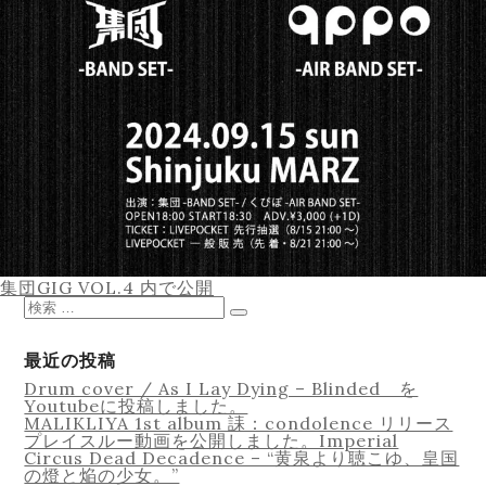
Equipment
Lesson
投
集団GIG VOL.4
内で公開
稿
検
ナ
索
検
ビ
対
索
ゲ
象:
最近の投稿
ー
Drum cover / As I Lay Dying – Blinded を
シ
Youtubeに投稿しました。
ョ
MALIKLIYA 1st album 誄：condolence リリース
ン
Online Recording
プレイスルー動画を公開しました。Imperial
Circus Dead Decadence – “黄泉より聴こゆ、皇国
の燈と焔の少女。”