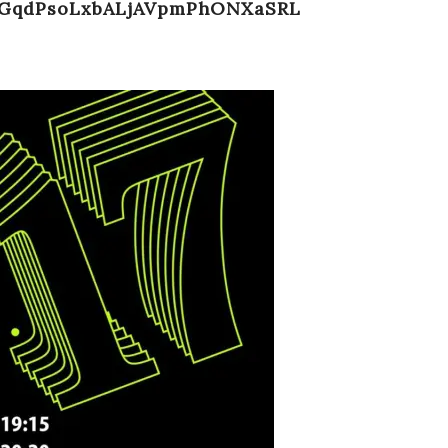
qGqdPsoLxbALjAVpmPhONXaSRL
Profile
Equipment