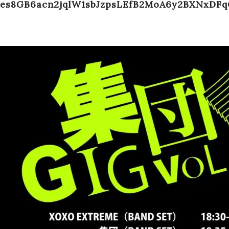
es8GB6acn2jqlW1sbJzpsLEfB2MoA6y2BXNxDF
Schedule
Works