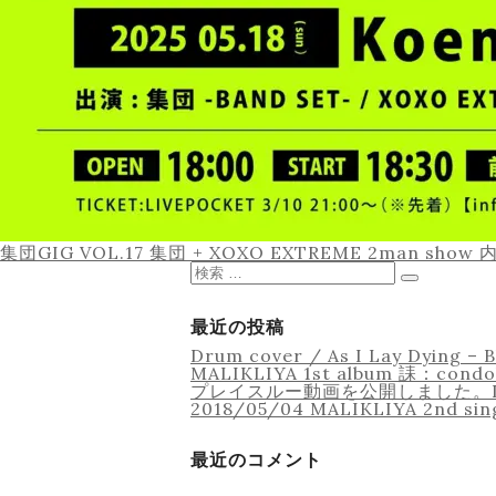
投
集団GIG VOL.17 集団 + XOXO EXTREME 2man show
稿
検
ナ
索
検
ビ
対
索
ゲ
象:
最近の投稿
ー
Drum cover / As I Lay Dyin
シ
MALIKLIYA 1st album 誄：con
ョ
プレイスルー動画を公開しました。Imper
ン
2018/05/04 MALIKLIYA 2nd si
最近のコメント