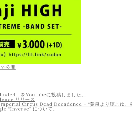
内で公開
g – Blinded をYoutubeに投稿しました。
dolence リリース
ial Circus Dead Decadence – “黄泉より聴
ngle “Inverse” について。