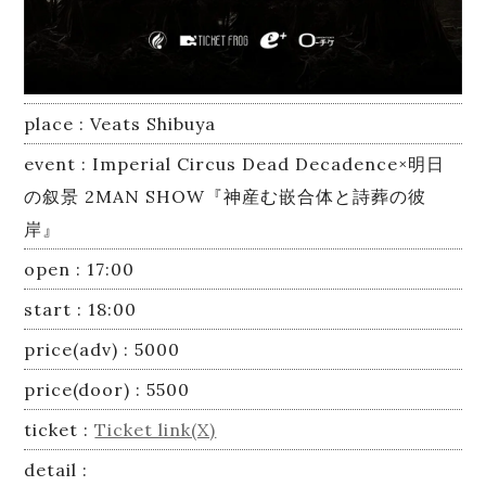
Online Recording
place : Veats Shibuya
event : Imperial Circus Dead Decadence×明⽇
の叙景 2MAN SHOW『神産む嵌合体と詩葬の彼
岸』
open : 17:00
start : 18:00
price(adv) : 5000
price(door) : 5500
ticket :
Ticket link(X)
detail :