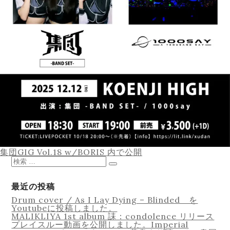
Equipment
Lesson
投
集団GIG Vol.18 w/BORIS
内で公開
稿
検
ナ
索
検
ビ
対
索
ゲ
象:
最近の投稿
ー
Drum cover / As I Lay Dying – Blinded を
シ
Youtubeに投稿しました。
ョ
Online Recording
MALIKLIYA 1st album 誄：condolence リリース
ン
プレイスルー動画を公開しました。Imperial