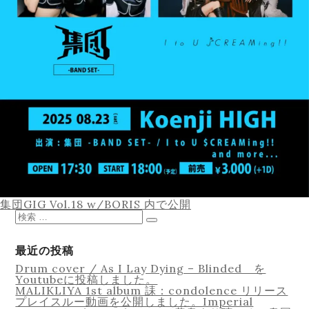
Equipment
Lesson
投
集団GIG Vol.18 w/BORIS
内で公開
稿
検
ナ
索
検
ビ
対
索
ゲ
象:
最近の投稿
ー
Drum cover / As I Lay Dying – Blinded を
シ
Youtubeに投稿しました。
ョ
Online Recording
MALIKLIYA 1st album 誄：condolence リリース
ン
プレイスルー動画を公開しました。Imperial